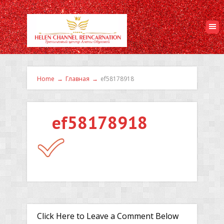
Home
→
Главная
→
ef58178918
ef58178918
Click Here to Leave a Comment Below