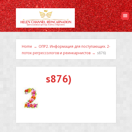
Home
→
ОПР2. Информация для поступающих. 2-
поток регрессологов и реинкарнистов
→
s876)
s876)