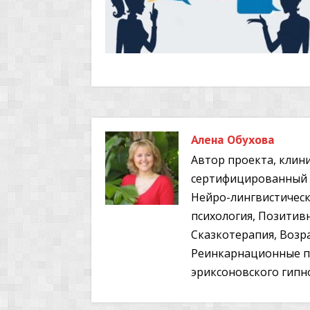
Алена Обухова
Автор проекта, клини
сертифицированный т
Нейро-лингвистичес
психология, Позитив
Сказкотерапия, Возра
Реинкарнационные по
эриксоновского гипно