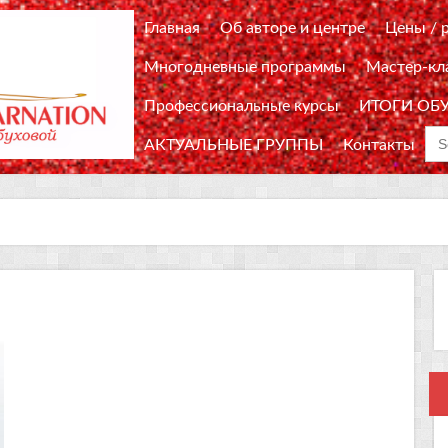
Главная
Об авторе и центре
Цены / 
Многодневные программы
Мастер-кл
Профессиональные курсы
ИТОГИ ОБ
Sea
АКТУАЛЬНЫЕ ГРУППЫ
Контакты
for