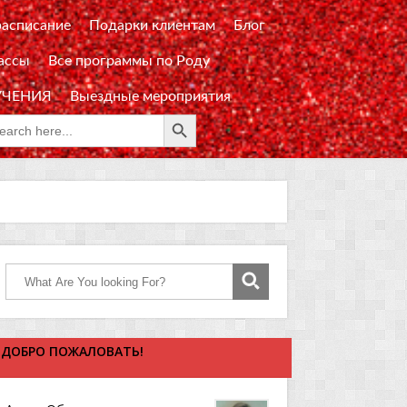
расписание
Подарки клиентам
Блог
ассы
Все программы по Роду
УЧЕНИЯ
Выездные мероприятия
Search Button
rch
:
ДОБРО ПОЖАЛОВАТЬ!