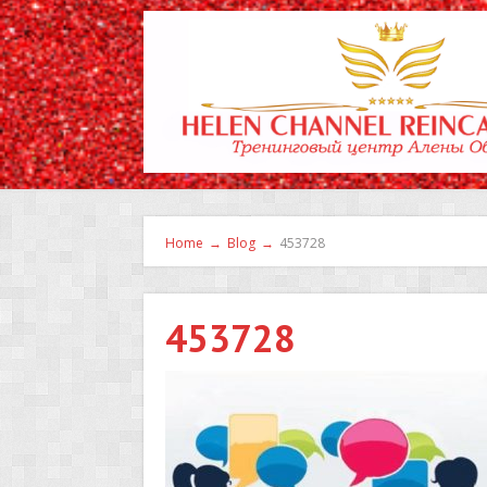
Home
→
Blog
→
453728
453728