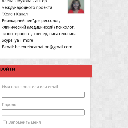
Алена Обухова - автор
международного проекта
"Хелен Канал
Реинкарнейшен",регрессолог,
клинический (медицинский) психолог,
гипнотерапевт, тренер, писательница.
Scype: ya_i_more
E-mail: helenreincarnation@gmail.com
ВОЙТИ
Имя пользователя или email
Пароль
Запомнить меня