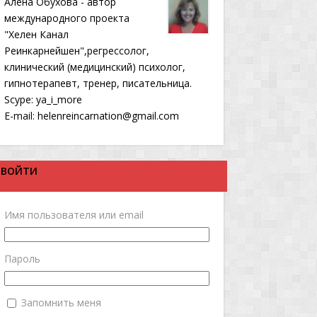
Алена Обухова - автор
международного проекта
"Хелен Канал
Реинкарнейшен",регрессолог,
клинический (медицинский) психолог,
гипнотерапевт, тренер, писательница.
Scype: ya_i_more
E-mail: helenreincarnation@gmail.com
ВОЙТИ
Имя пользователя или email
Пароль
Запомнить меня