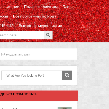
расписание
Подарки клиентам
Блог
ассы
Все программы по Роду
УЧЕНИЯ
Выездные мероприятия
Search Button
rch
:
 3-й модуль, апрель)
ДОБРО ПОЖАЛОВАТЬ!