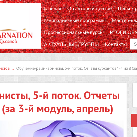
Главная
Об авторе и центре
Цены / 
Многодневные программы
Мастер-кл
Профессиональные курсы
ИТОГИ ОБ
Sea
АКТУАЛЬНЫЕ ГРУППЫ
Контакты
for
истов
→
Обучение-реинкарнисты, 5-й поток. Отчеты курсантов 1-4 из 8 (за
исты, 5-й поток. Отчеты
 (за 3-й модуль, апрель)