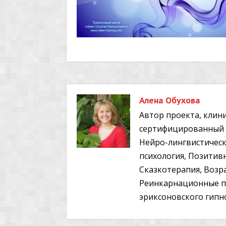
Алена Обухова
Автор проекта, клини
сертифицированный т
Нейро-лингвистичес
психология, Позитив
Сказкотерапия, Возра
Реинкарнационные по
эриксоновского гипно