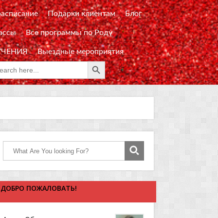
расписание
Подарки клиентам
Блог
ассы
Все программы по Роду
УЧЕНИЯ
Выездные мероприятия
Search Button
rch
:
ДОБРО ПОЖАЛОВАТЬ!