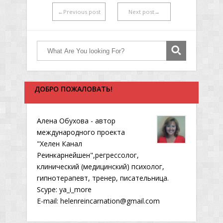
←Previous post
Next post→
ДОБРО ПОЖАЛОВАТЬ!
Алена Обухова - автор
международного проекта
"Хелен Канал
Реинкарнейшен",регрессолог,
клинический (медицинский) психолог,
гипнотерапевт, тренер, писательница.
Scype: ya_i_more
E-mail: helenreincarnation@gmail.com