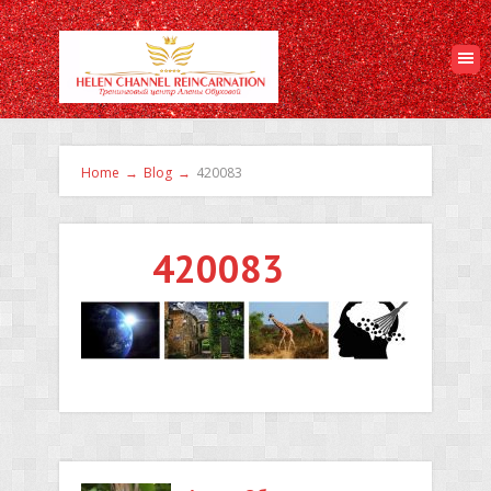
Home
→
Blog
→
420083
420083