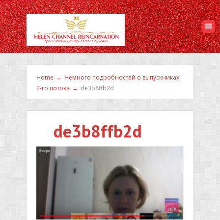
Home
→
Немного подробностей о выпускниках
2-го потока
→
de3b8ffb2d
de3b8ffb2d