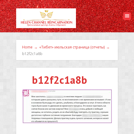
Home
→
«Тибет» июльская страница (отчеты)
→
b12f2c1a8b
b12f2c1a8b