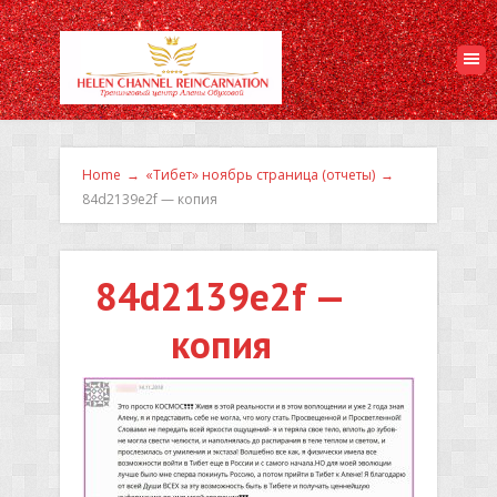
Home
→
«Тибет» ноябрь страница (отчеты)
→
84d2139e2f — копия
84d2139e2f —
копия