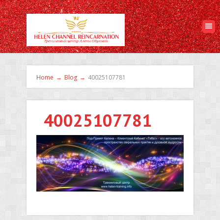
Home
→
Blog
→
40025107781
40025107781