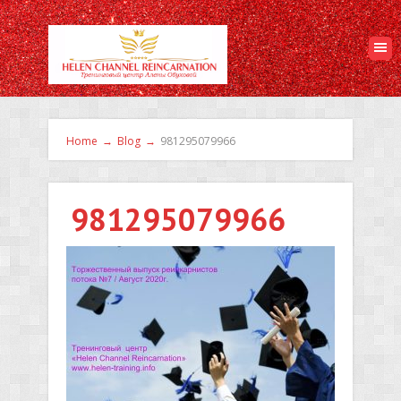
Home
→
Blog
→
981295079966
981295079966