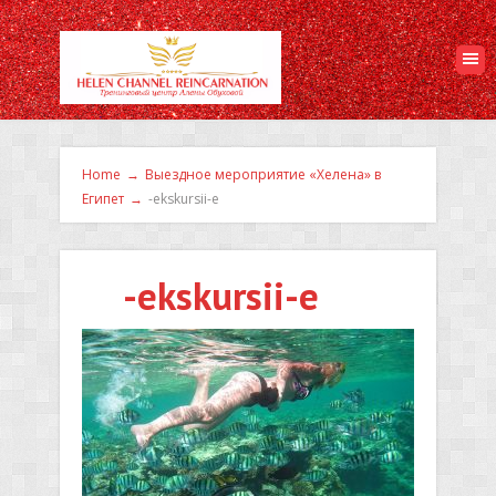
Home
→
Выездное мероприятие «Хелена» в
Египет
→
-ekskursii-e
-ekskursii-e