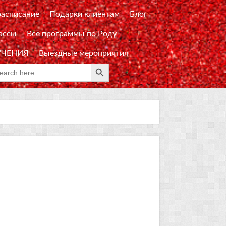
расписание
Подарки клиентам
Блог
ассы
Все программы по Роду
УЧЕНИЯ
Выездные мероприятия
Search Button
rch
: