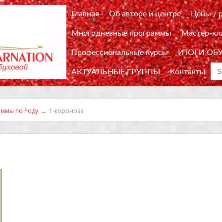
Главная
Об авторе и центре
Цены / 
Многодневные программы
Мастер-кл
Профессиональные курсы
ИТОГИ ОБ
Sea
АКТУАЛЬНЫЕ ГРУППЫ
Контакты
for
ммы по Роду
→
1-коронова