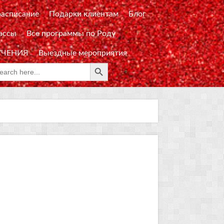
расписание
Подарки клиентам
Блог
ассы
Все программы по Роду
УЧЕНИЯ
Выездные мероприятия
Search Button
rch
: