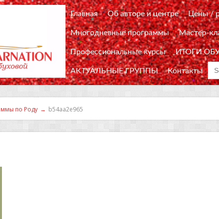
Главная
Об авторе и центре
Цены / 
Многодневные программы
Мастер-кл
Профессиональные курсы
ИТОГИ ОБ
Sea
АКТУАЛЬНЫЕ ГРУППЫ
Контакты
for
ммы по Роду
→
b54aa2e965